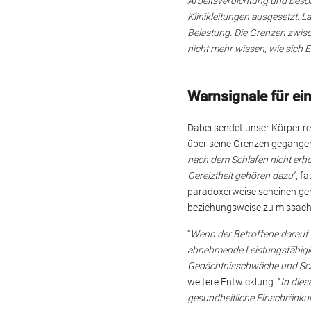
Arbeitsverdichtung und beso
Klinikleitungen ausgesetzt. L
Belastung. Die Grenzen zwis
nicht mehr wissen, wie sich 
Warnsignale für ei
Dabei sendet unser Körper re
über seine Grenzen gegangen 
nach dem Schlafen nicht erho
Gereiztheit gehören dazu
”, 
paradoxerweise scheinen ger
beziehungsweise zu missach
“
Wenn der Betroffene darauf 
abnehmende Leistungsfähigk
Gedächtnisschwäche und Sc
weitere Entwicklung. “
In dies
gesundheitliche Einschränku