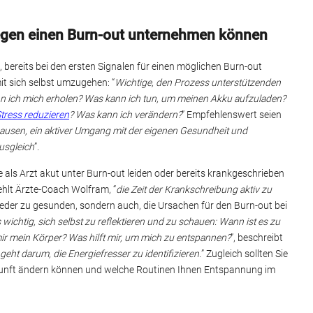
gegen einen Burn-out unternehmen können
 bereits bei den ersten Signalen für einen möglichen Burn-out
t sich selbst umzugehen: “
Wichtige, den Prozess unterstützenden
nn ich mich erholen? Was kann ich tun, um meinen Akku aufzuladen?
tress reduzieren
? Was kann ich verändern?
” Empfehlenswert seien
ausen, ein aktiver Umgang mit der eigenen Gesundheit und
usgleich
”.
e als Arzt akut unter Burn-out leiden oder bereits krankgeschrieben
ehlt Ärzte-Coach Wolfram, “
die Zeit der Krankschreibung aktiv zu
 wieder zu gesunden, sondern auch, die Ursachen für den Burn-out bei
s wichtig, sich selbst zu reflektieren und zu schauen: Wann ist es zu
mir mein Körper? Was hilft mir, um mich zu entspannen?
”, beschreibt
geht darum, die Energiefresser zu identifizieren.
” Zugleich sollten Sie
kunft ändern können und welche Routinen Ihnen Entspannung im