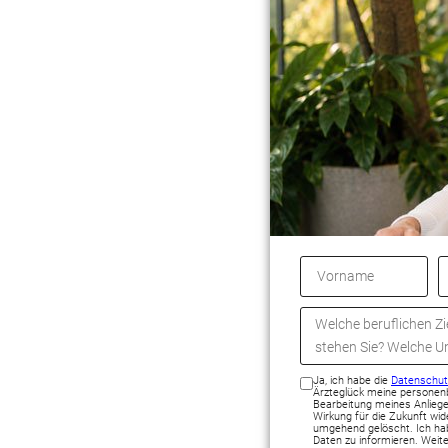
Ja, ich habe die
Datenschutz
Ärzteglück meine personenb
Bearbeitung meines Anliegen
Wirkung für die Zukunft wi
umgehend gelöscht. Ich hab
Daten zu informieren. Weit