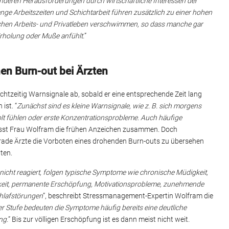
nderen Herausforderungen durch wirtschaftliche Interessen der
ange Arbeitszeiten und Schichtarbeit führen zusätzlich zu einer hohen
chen Arbeits- und Privatleben verschwimmen, so dass manche gar
Erholung oder Muße anfühlt.
”
nen Burn-out bei Ärzten
chtzeitig Warnsignale ab, sobald er eine entsprechende Zeit lang
ist. “
Zunächst sind es kleine Warnsignale, wie z. B. sich morgens
lt fühlen oder erste Konzentrationsprobleme. Auch häufige
fasst Frau Wolfram die frühen Anzeichen zusammen. Doch
ade Ärzte die Vorboten eines drohenden Burn-outs zu übersehen
ten.
nicht reagiert, folgen typische Symptome wie chronische Müdigkeit,
eit, permanente Erschöpfung, Motivationsprobleme, zunehmende
hlafstörungen
”, beschreibt Stressmanagement-Expertin Wolfram die
er Stufe bedeuten die Symptome häufig bereits eine deutliche
ng.
” Bis zur völligen Erschöpfung ist es dann meist nicht weit.