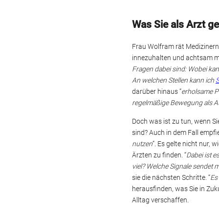
Was Sie als Arzt 
Frau Wolfram rät Medizinern,
innezuhalten und achtsam mi
Fragen dabei sind: Wobei ka
An welchen Stellen kann ich
S
darüber hinaus “
erholsame P
regelmäßige Bewegung als A
Doch was ist zu tun, wenn Si
sind? Auch in dem Fall empfi
nutzen
”. Es gelte nicht nur,
Ärzten zu finden. “
Dabei ist e
viel? Welche Signale sendet 
sie die nächsten Schritte. “
Es 
herausfinden, was Sie in Zu
Alltag verschaffen.