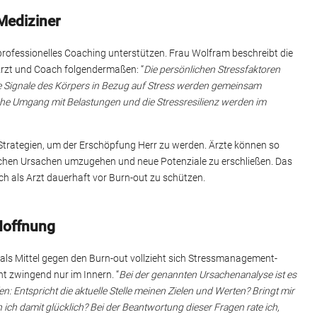
Mediziner
 professionelles Coaching unterstützen. Frau Wolfram beschreibt die
zt und Coach folgendermaßen: “
Die persönlichen Stressfaktoren
te Signale des Körpers in Bezug auf Stress werden gemeinsam
iche Umgang mit Belastungen und die Stressresilienz werden im
rategien, um der Erschöpfung Herr zu werden. Ärzte können so
lichen Ursachen umzugehen und neue Potenziale zu erschließen. Das
sich als Arzt dauerhaft vor Burn-out zu schützen.
Hoffnung
als Mittel gegen den Burn-out vollzieht sich Stressmanagement-
t zwingend nur im Innern. “
Bei der genannten Ursachenanalyse ist es
: Entspricht die aktuelle Stelle meinen Zielen und Werten? Bringt mir
n ich damit glücklich? Bei der Beantwortung dieser Fragen rate ich,