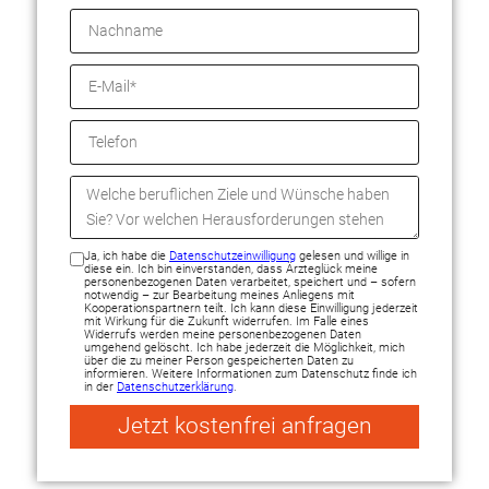
Ja, ich habe die
Datenschutzeinwilligung
gelesen und willige in
diese ein. Ich bin einverstanden, dass Ärzteglück meine
personenbezogenen Daten verarbeitet, speichert und – sofern
notwendig – zur Bearbeitung meines Anliegens mit
Kooperationspartnern teilt. Ich kann diese Einwilligung jederzeit
mit Wirkung für die Zukunft widerrufen. Im Falle eines
Widerrufs werden meine personenbezogenen Daten
umgehend gelöscht. Ich habe jederzeit die Möglichkeit, mich
über die zu meiner Person gespeicherten Daten zu
informieren. Weitere Informationen zum Datenschutz finde ich
in der
Datenschutzerklärung
.
Jetzt kostenfrei anfragen
Alternative: