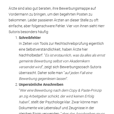
Ärzte sind also gut beraten, ihre Bewerbungsmappe auf
Vordermann zu bringen, um den begehrten Posten zu
bekommen. Leider passieren Ärzten an dieser Stelle zu oft
einfache, aber folgenschwere Fehler. Vier von ihnen sieht Herr
Sutoris besonders häufig:
Schreibfehler
In Zeiten von Tools zur Rechtschreibprüfung eigentlich
eine Selbstverständlichkeit, haben Ärzte hier
Nachholbedarf. “
Es ist erstaunlich, was da alles als ernst
gemeinte Bewerbung selbst von Akademikern
versendet wird
”, zeigt sich Bewerbungscoach Sutoris
überrascht. Daher solle man “
auf jeden Fall eine
Bewerbung gegenlesen lassen
”.
Unpersönliche Anschreiben
“
Wer eine Bewerbung nach dem Copy & Paste-Prinzip
an zig Arbeitgeber schickt, der wird keinen Erfolg
haben
”, stellt der Psychologe klar. Zwar könne man
Dokumente wie Lebenslauf und Zeugnisse in der
gleichen Form verwenden; “
aber das Anschreiben muss