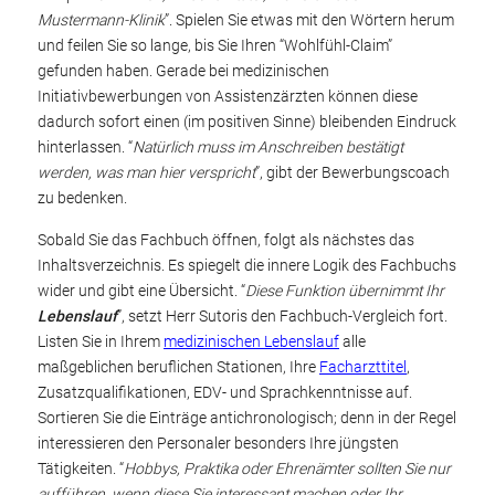
Mustermann-Klinik
”. Spielen Sie etwas mit den Wörtern herum
und feilen Sie so lange, bis Sie Ihren “Wohlfühl-Claim”
gefunden haben. Gerade bei medizinischen
Initiativbewerbungen von Assistenzärzten können diese
dadurch sofort einen (im positiven Sinne) bleibenden Eindruck
hinterlassen. “
Natürlich muss im Anschreiben bestätigt
werden, was man hier verspricht
”, gibt der Bewerbungscoach
zu bedenken.
Sobald Sie das Fachbuch öffnen, folgt als nächstes das
Inhaltsverzeichnis. Es spiegelt die innere Logik des Fachbuchs
wider und gibt eine Übersicht. “
Diese Funktion übernimmt Ihr
Lebenslauf
”, setzt Herr Sutoris den Fachbuch-Vergleich fort.
Listen Sie in Ihrem
medizinischen Lebenslauf
alle
maßgeblichen beruflichen Stationen, Ihre
Facharzttitel
,
Zusatzqualifikationen, EDV- und Sprachkenntnisse auf.
Sortieren Sie die Einträge antichronologisch; denn in der Regel
interessieren den Personaler besonders Ihre jüngsten
Tätigkeiten. “
Hobbys, Praktika oder Ehrenämter sollten Sie nur
aufführen, wenn diese Sie interessant machen oder Ihr